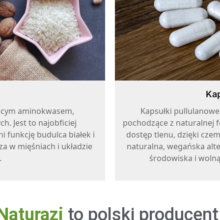
Kap
ującym aminokwasem,
Kapsułki pullulanowe
. Jest to najobficiej
pochodzące z naturalnej f
 funkcję budulca białek i
dostęp tlenu, dzięki cze
za w mięśniach i układzie
naturalna, wegańska alte
.
środowiska i woln
Naturazi
to polski producent