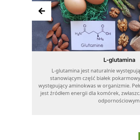
L-glutamina
ułki
L-glutamina jest naturalnie występ
blokujące
stanowiącym część białek pokarmowych
ne. Jako
występujący aminokwas w organizmie. Pełni
azną dla
jest źródłem energii dla komórek, zwłaszc
i.
odpornościowym