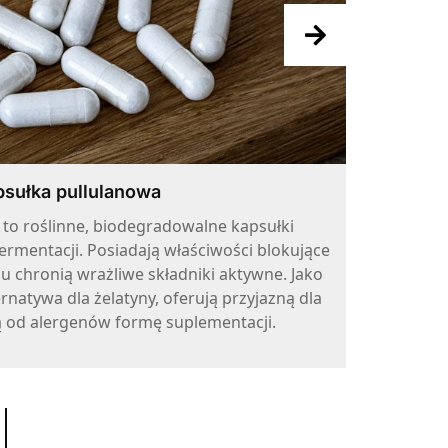
sułka pullulanowa
 to roślinne, biodegradowalne kapsułki
L-
ermentacji. Posiadają właściwości blokujące
sta
mu chronią wrażliwe składniki aktywne. Jako
występu
rnatywa dla żelatyny, oferują przyjazną dla
jest źr
ą od alergenów formę suplementacji.