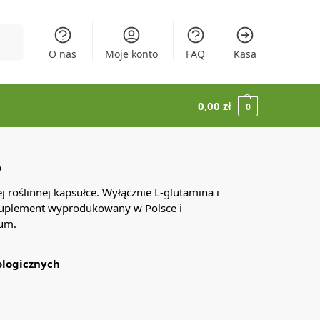
ukaj
O nas
Moje konto
FAQ
Kasa
0,00
zł
0
0
 roślinnej kapsułce. Wyłącznie L-glutamina i
 Suplement wyprodukowany w Polsce i
um.
ologicznych