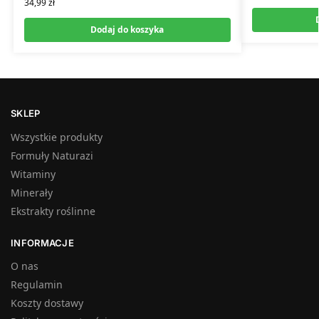
34,99
zł
Dodaj do koszyka
SKLEP
Wszystkie produkty
Formuły Naturazi
Witaminy
Minerały
Ekstrakty roślinne
INFORMACJE
O nas
Regulamin
Koszty dostawy